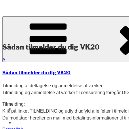
Videre
til
indhold
Holbæk Kunstforening
VK26
Sådan tilmelder du dig VK20
A
Sådan tilmelder du dig VK20
Tilmelding af deltagelse og anmeldelse af værker:
Tilmelding og anmeldelse af værker til censurering foregår 
Tilmelding:
Klik på linket TILMELDING og udfyld udfyld alle felter i tilmel
Du modtager herefter en mail med betalingsinformationer til ti