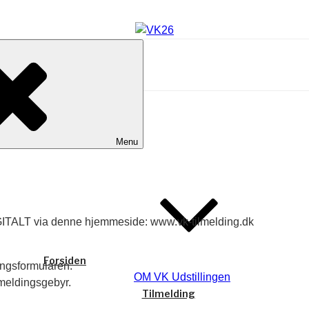
Menu
DIGITALT via denne hjemmeside: www.vk-tilmelding.dk
Forsiden
dingsformularen.
OM VK Udstillingen
lmeldingsgebyr.
Tilmelding