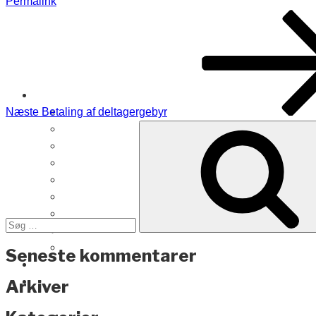
Permalink
Indlægsnavigation
Næste
indlæg
Næste
Betaling af deltagergebyr
Søg
efter:
Seneste kommentarer
Arkiver